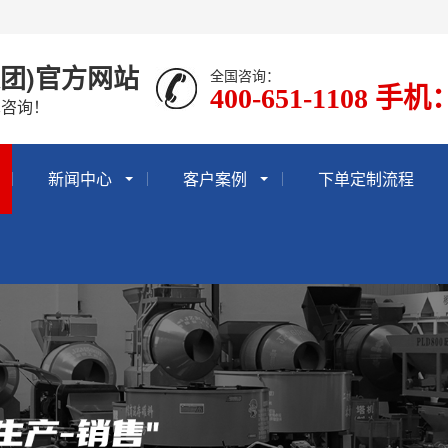
团)官方网站
全国咨询：
400-651-1108 手机
术咨询！
新闻中心
客户案例
下单定制流程