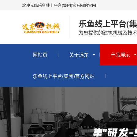
欢迎光临乐鱼线上平台(集团)官方网站官网！
乐鱼线上平台(集
为您提供的建筑机械及技
网站页
关于远东
产品展示
乐鱼线上平台(集团)官方网站