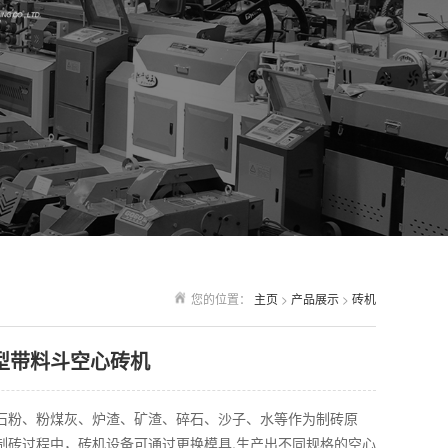
您的位置：
主页
>
产品展示
>
砖机
小型带料斗空心砖机
石粉、粉煤灰、炉渣、矿渣、碎石、沙子、水等作为制砖原
制砖过程中，砖机设备可通过更换模具,生产出不同规格的空心