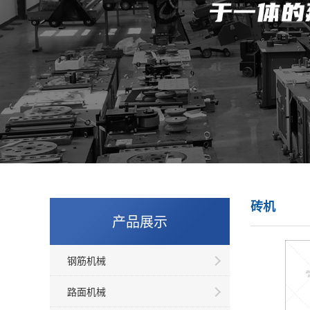
砖机
产品展示
钢筋机械
路面机械