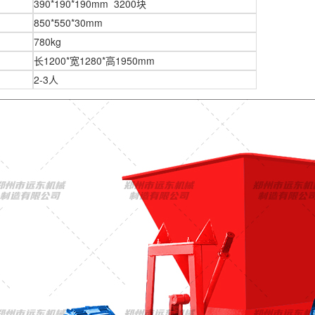
390*190*190mm 3200块
850*550*30mm
780kg
长1200*宽1280*高1950mm
2-3人