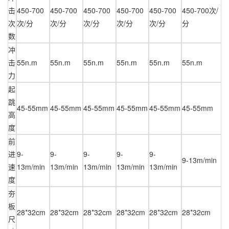
击
450-700
450-700
450-700
450-700
450-700
450-700次/
次
次/分
次/分
次/分
次/分
次/分
分
数
冲
击
55n.m
55n.m
55n.m
55n.m
55n.m
55n.m
力
起
跳
45-55mm
45-55mm
45-55mm
45-55mm
45-55mm
45-55mm
高
度
前
进
9-
9-
9-
9-
9-
9-13m/min
速
13m/min
13m/min
13m/min
13m/min
13m/min
度
夯
板
28
*
32cm
28
*
32cm
28
*
32cm
28
*
32cm
28
*
32cm
28
*
32cm
尺