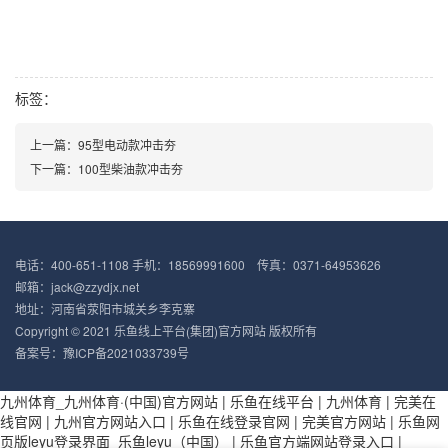
标签：
上一篇：95型电动款冲击夯
下一篇：100型柴油款冲击夯
电话：400-651-1108 手机：18569991600 传真：0371-64953626
邮箱：jack@zzydjx.net
地址：河南省荥阳市城关乡李克寨
Copyright © 2021 乐鱼线上平台(集团)官方网站 版权所有
备案号：
豫ICP备2021033739号
九州体育_九州体育·(中国)官方网站
|
乐鱼在线平台
|
九州体育
|
完美在
线官网
|
九州官方网站入口
|
乐鱼在线登录官网
|
完美官方网站
|
乐鱼网
页版leyu登录界面_乐鱼leyu（中国）
|
乐鱼官方端网站登录入口
|