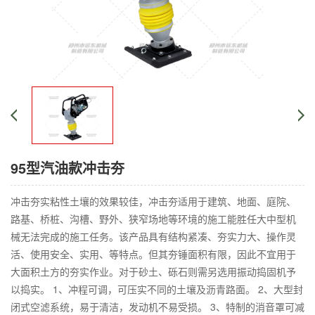
95型汽油款冲击夯
冲击夯实粘性土壤的效果较佳，冲击夯适用于建筑、地面、庭院、
路基、桥桩、沟槽、野外、狭窄场地等环境的施工能胜任大中型机
械无法完成的施工任务。该产品具有结构紧凑、夯实力大、操作灵
活、使用安全、实用、等特点。但其夯锤面积有限，因此不宜用于
大面积土方的夯实作业。对于砂土、砾石则需另选用振动捣固机予
以捣实。 1、冲程可调，可压实不同的土壤及沥青路面。 2、大型封
闭式空滤系统，易于清洁，发动机不易受损。 3、特制的消音罩可减